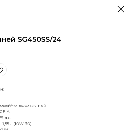
пней SG450SS/24
и:
новый/четырехтактный
80F-A
9 л.с.
1,55 л (10W-30)
2,95