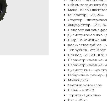
Объем топливного бак
Макс. наклон двигател
Генератор - 12В, 20А
Стартер - Электричес
Аккумулятор - 12 В, 74
Поворотная рама фр
Диаметр измельчающей
Ширина измельчения 
Количество зубьев - 12
Тип зубьев - стандарт
Привод - 2×Belt B17х1
Параметр измельчения
Параметр измельчения
Диаметр пня - Без ог
Габаритные размеры (Д
Мультидиск
Счетчик моточасов
Шины - 4,00-10
Тормоз - Дисковый
Вес - 185 кг