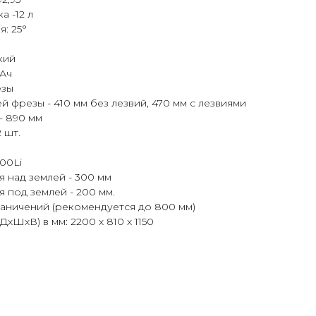
а -12 л
я: 25°
кий
 Ач
езы
 фрезы - 410 мм без лезвий, 470 мм с лезвиями
- 890 мм
 шт.
900Li
 над землей - 300 мм
 под землей - 200 мм.
раничений (рекомендуется до 800 мм)
хШхВ) в мм: 2200 х 810 х 1150